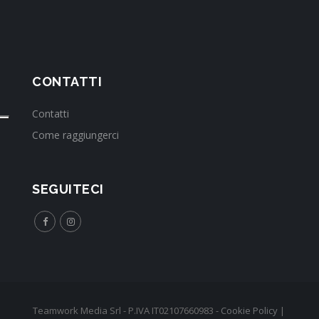
CONTATTI
Contatti
Come raggiungerci
SEGUITECI
Teamwork Media Srl - P.IVA IT02107660983 -
Cookie Policy
|