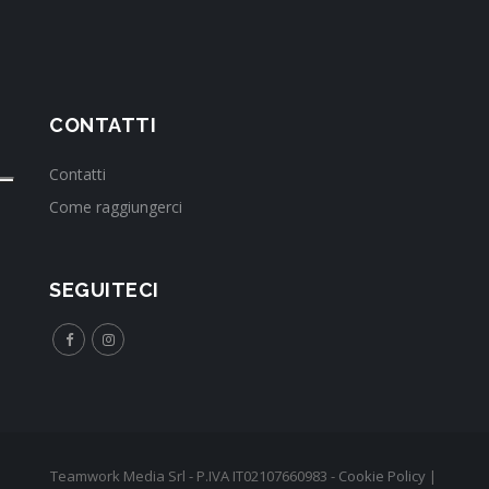
CONTATTI
Contatti
Come raggiungerci
SEGUITECI
Teamwork Media Srl - P.IVA IT02107660983 -
Cookie Policy
|