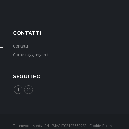
CONTATTI
Contatti
Come raggiungerci
SEGUITECI
Teamwork Media Srl - P.IVA IT02107660983 -
Cookie Policy
|