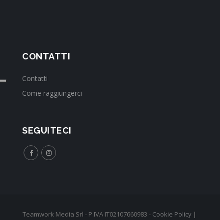
CONTATTI
Contatti
Come raggiungerci
SEGUITECI
Teamwork Media Srl - P.IVA IT02107660983 -
Cookie Policy
|