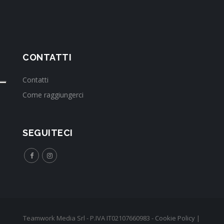
CONTATTI
Contatti
Come raggiungerci
SEGUITECI
Teamwork Media Srl - P.IVA IT02107660983 -
Cookie Policy
|