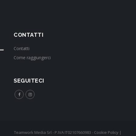
CONTATTI
Contatti
Come raggiungerci
SEGUITECI
Teamwork Media Srl - P.IVA IT02107660983 -
Cookie Policy
|