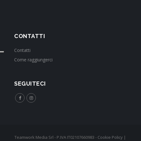
CONTATTI
Contatti
Come raggiungerci
SEGUITECI
Teamwork Media Srl - P.IVA IT02107660983 -
Cookie Policy
|