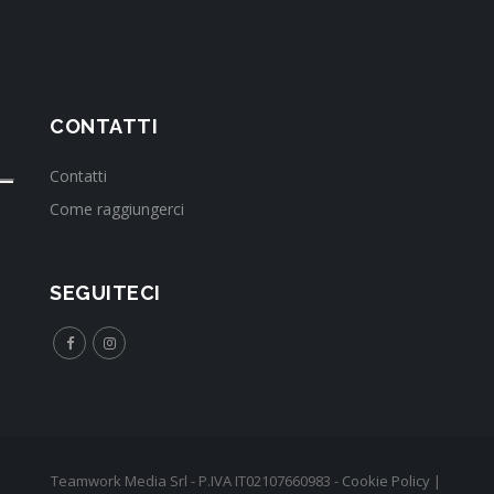
CONTATTI
Contatti
Come raggiungerci
SEGUITECI
Teamwork Media Srl - P.IVA IT02107660983 -
Cookie Policy
|