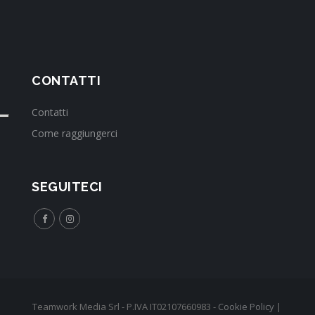
CONTATTI
Contatti
Come raggiungerci
SEGUITECI
Teamwork Media Srl - P.IVA IT02107660983 -
Cookie Policy
|