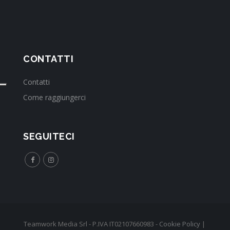
CONTATTI
Contatti
Come raggiungerci
SEGUITECI
Teamwork Media Srl - P.IVA IT02107660983 -
Cookie Policy
|