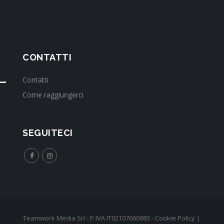
CONTATTI
Contatti
Come raggiungerci
SEGUITECI
Teamwork Media Srl - P.IVA IT02107660983 -
Cookie Policy
|