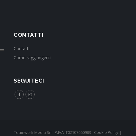
CONTATTI
Contatti
Come raggiungerci
SEGUITECI
Teamwork Media Srl - P.IVA IT02107660983 -
Cookie Policy
|