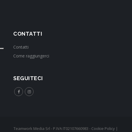
CONTATTI
Contatti
Come raggiungerci
SEGUITECI
Teamwork Media Srl - P.IVA IT02107660983 -
Cookie Policy
|