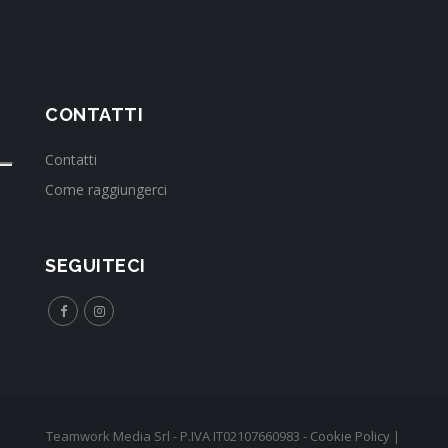
CONTATTI
Contatti
Come raggiungerci
SEGUITECI
Teamwork Media Srl - P.IVA IT02107660983 -
Cookie Policy
|