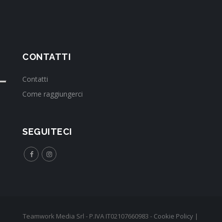
CONTATTI
Contatti
Come raggiungerci
SEGUITECI
Teamwork Media Srl - P.IVA IT02107660983 -
Cookie Policy
|