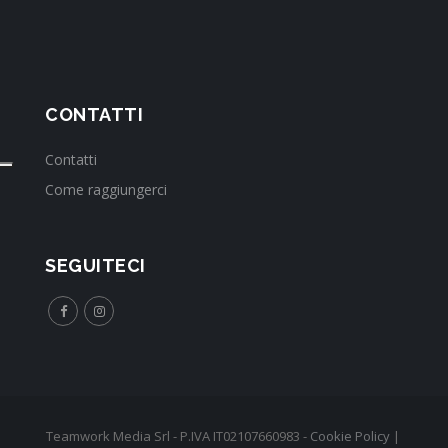
CONTATTI
Contatti
Come raggiungerci
SEGUITECI
Teamwork Media Srl - P.IVA IT02107660983 -
Cookie Policy
|