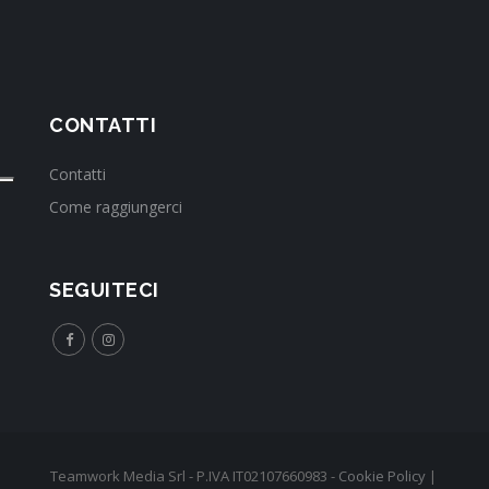
CONTATTI
Contatti
Come raggiungerci
SEGUITECI
Teamwork Media Srl - P.IVA IT02107660983 -
Cookie Policy
|