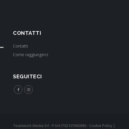
CONTATTI
Contatti
Come raggiungerci
SEGUITECI
Teamwork Media Srl - P.IVA IT02107660983 -
Cookie Policy
|