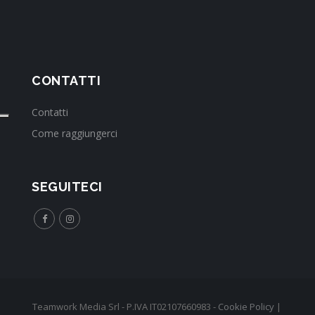
CONTATTI
Contatti
Come raggiungerci
SEGUITECI
Teamwork Media Srl - P.IVA IT02107660983 -
Cookie Policy
|